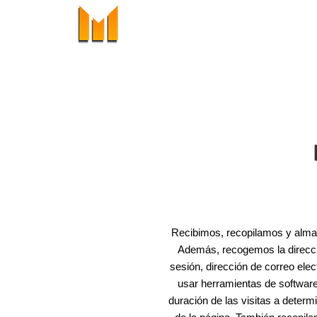
Ir
al
contenido
Recibimos, recopilamos y almac
Además, recogemos la dirección
sesión, dirección de correo ele
usar herramientas de software 
duración de las visitas a determ