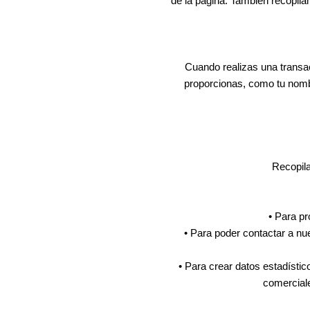
de la página. También recopila
Cuando realizas una transa
proporcionas, como tu nombr
Recopila
• Para pr
• Para poder contactar a nu
• Para crear datos estadísti
comerciale