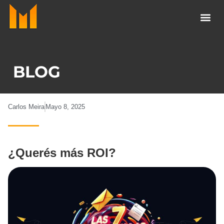
Ir
al
contenido
BLOG
Carlos Meira
Mayo 8, 2025
¿Querés más ROI?