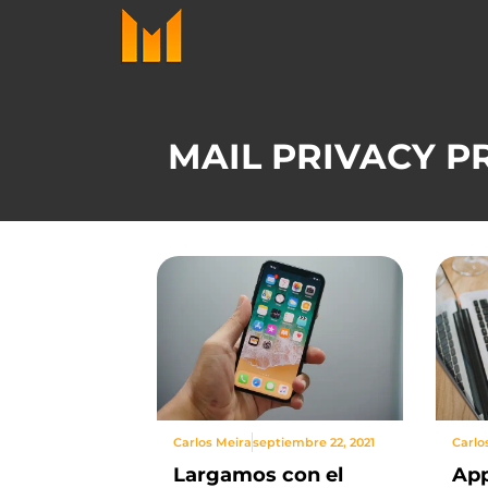
Ir
al
contenido
MAIL PRIVACY P
Carlos Meira
septiembre 22, 2021
Carlo
Largamos con el
App