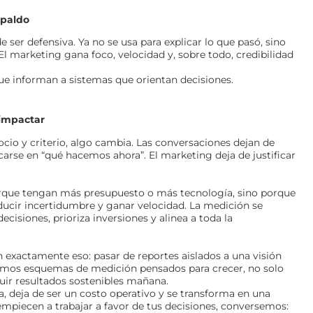
spaldo
 ser defensiva. Ya no se usa para explicar lo que pasó, sino
El marketing gana foco, velocidad y, sobre todo, credibilidad
que informan a sistemas que orientan decisiones.
impactar
cio y criterio, algo cambia. Las conversaciones dejan de
carse en “qué hacemos ahora”. El marketing deja de justificar
rque tengan más presupuesto o más tecnología, sino porque
ucir incertidumbre y ganar velocidad. La medición se
isiones, prioriza inversiones y alinea a toda la
exactamente eso: pasar de reportes aislados a una visión
ñamos esquemas de medición pensados para crecer, no solo
ruir resultados sostenibles mañana.
, deja de ser un costo operativo y se transforma en una
empiecen a trabajar a favor de tus decisiones, conversemos: