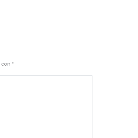
s con
*