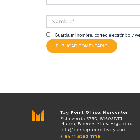
Nombre*
Guarda mi nombre, correo electrónico y w
Tag Point Office. Norcenter
Echeverría 3750, B1605DTJ
Munro, Buenos Aires. Argentina
info@meiraproductivity.com
+ 54 11 5252 1776