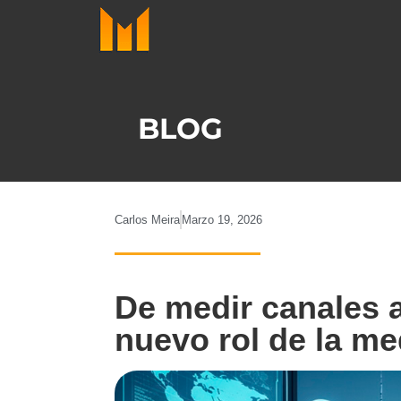
Ir
al
contenido
BLOG
Carlos Meira
Marzo 19, 2026
De medir canales 
nuevo rol de la me