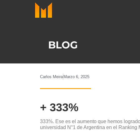
Ir
al
contenido
BLOG
Carlos Meira
Marzo 6, 2025
+ 333%
333%. Ese es el aumento que hemos logrado en
universidad N°1 de Argentina en el Ranking 