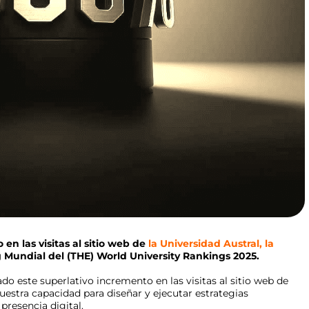
n las visitas al sitio web de
la Universidad Austral, la
 Mundial del (THE) World University Rankings 2025.
 este superlativo incremento en las visitas al sitio web de
nuestra capacidad para diseñar y ejecutar estrategias
presencia digital.